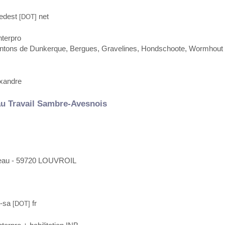
edest
net
[DOT]
nterpro
ntons de Dunkerque, Bergues, Gravelines, Hondschoote, Wormhout 
exandre
au Travail Sambre-Avesnois
teau - 59720 LOUVROIL
t-sa
fr
[DOT]