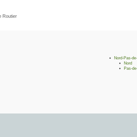
e Routier
Nord-Pas-de-
Nord
Pas-de