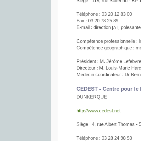
Siège : 118, rue Solférino - B
Téléphone : 03 20 12 83 00
Fax : 03 20 78 25 89
E-mail : direction
polesantet
[AT]
Compétence professionnelle : in
Compétence géographique : métr
Président : M. Jérôme Lefebvr
Directeur : M. Louis-Marie Har
Médecin coordinateur : Dr Bern
CEDEST - Centre pour le 
DUNKERQUE
http://www.cedest.net
Siège : 4, rue Albert Thoma
Téléphone : 03 28 24 98 98