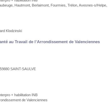
terpro + habilitation INB
beuge, Hautmont, Berlaimont, Fourmies, Trélon, Avesnes-s/Helpe,
ard Klodzinski
anté au Travail de l’Arrondissement de Valenciennes
e - 59880 SAINT-SAULVE
terpro + habilitation INB
rondissement de Valenciennes