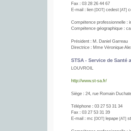
Fax : 03 28 26 44 67
E-mail : lien
cedest
c
[DOT]
[AT]
Compétence professionnelle : i
Compétence géographique : ca
Président : M. Daniel Garreau
Directrice : Mme Véronique Al
STSA - Service de Santé 
LOUVROIL
http://www.st-sa.fr/
Siège : 24, rue Romain Ducha
Téléphone : 03 27 53 31 34
Fax : 03 27 53 31 39
E-mail : mc
lepape
s
[DOT]
[AT]