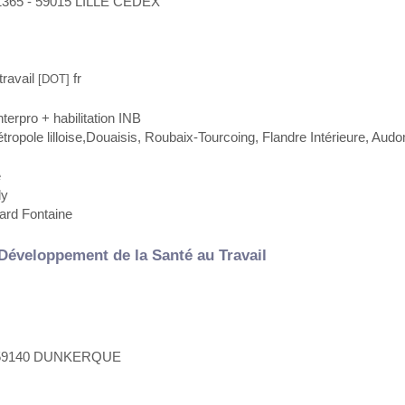
P 1365 - 59015 LILLE CEDEX
ravail
fr
[DOT]
terpro + habilitation INB
opole lilloise,Douaisis, Roubaix-Tourcoing, Flandre Intérieure, Aud
e
dy
ard Fontaine
Développement de la Santé au Travail
s - 59140 DUNKERQUE